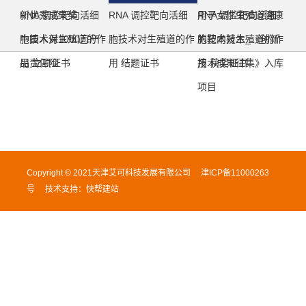
新优秀成果奖
RNA 调控靶向活细
新优秀成果奖
RNA 调控靶向活细
用于女性生殖道健康
RNA 调控靶向活细
胞技术对生殖道的作
中国人保1000万产
胞技术对生殖道的作
的靶向技木_《创新
胞技术对生殖道的作
用 立项证书
品责任险
用 结题证书
技术成果征集》入库
用 获奖证书
项目
Copyright © 2021天津艾可科技发展有限公司
津ICP备11000263
号
技术支持：
快帮建站