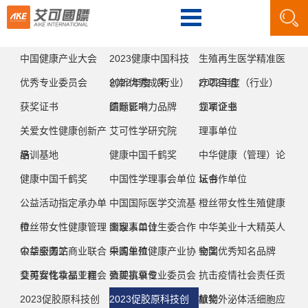
中国健康产业大会
2023健康中国科技
生殖再生医学精准医
优秀专业委员会
创新优秀成果
2022年度（行业）
疗项目组
2022年度（行业）
获奖证书
国际影响力品牌
结题证书
领军企业
立项证书
关爱女性健康创新产
艾可性学研究院
理事单位
品
培训基地
健康中国千鹤奖
中华健康（管理）论
健康中国千鹤奖
中国性学理事会单位
坛合作单位
证书
公益活动指定承办单
中国国际医学交流基
橙丝带女性生殖健康
位
橙丝带女性健康管理
金理事单位
国家人口计生委合作
中华美业十大精英人
公益服务站
中华全国工商业联合
采购单位
中国生殖健康产业协
物奖
全国优秀知名品牌
会美容化妆品业商会
艾可女性幸福工程
会理事单位
殖美抗衰专业委员会
抗击疫情社会责任贡
2023促胶原科技创
2023促胶原科技创
献奖
植物外泌体活细胞应